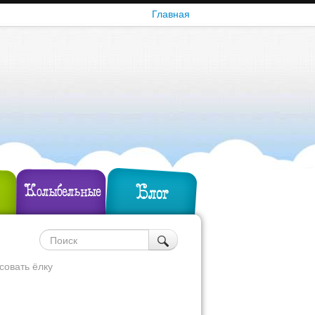
Главная
Блог
Колыбельные
совать ёлку