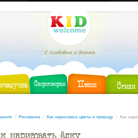
Песни
очемучка
Скороговорки
Стихи
ашняя
/
Рисовалка
/
Как нарисовать цветы и природу
/
Как нари
к нарисовать ёлку