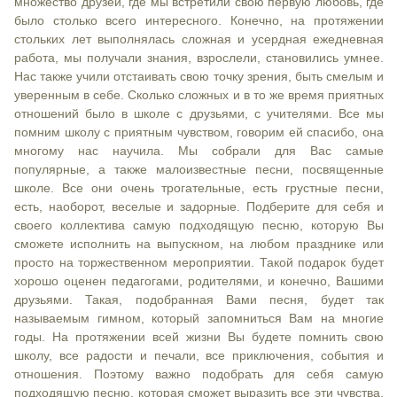
множество друзей, где мы встретили свою первую любовь, где
было столько всего интересного. Конечно, на протяжении
стольких лет выполнялась сложная и усердная ежедневная
работа, мы получали знания, взрослели, становились умнее.
Нас также учили отстаивать свою точку зрения, быть смелым и
уверенным в себе. Сколько сложных и в то же время приятных
отношений было в школе с друзьями, с учителями. Все мы
помним школу с приятным чувством, говорим ей спасибо, она
многому нас научила. Мы собрали для Вас самые
популярные, а также малоизвестные песни, посвященные
школе. Все они очень трогательные, есть грустные песни,
есть, наоборот, веселые и задорные. Подберите для себя и
своего коллектива самую подходящую песню, которую Вы
сможете исполнить на выпускном, на любом празднике или
просто на торжественном мероприятии. Такой подарок будет
хорошо оценен педагогами, родителями, и конечно, Вашими
друзьями. Такая, подобранная Вами песня, будет так
называемым гимном, который запомниться Вам на многие
годы. На протяжении всей жизни Вы будете помнить свою
школу, все радости и печали, все приключения, события и
отношения. Поэтому важно подобрать для себя самую
подходящую песню, которая сможет выразить все эти чувства,