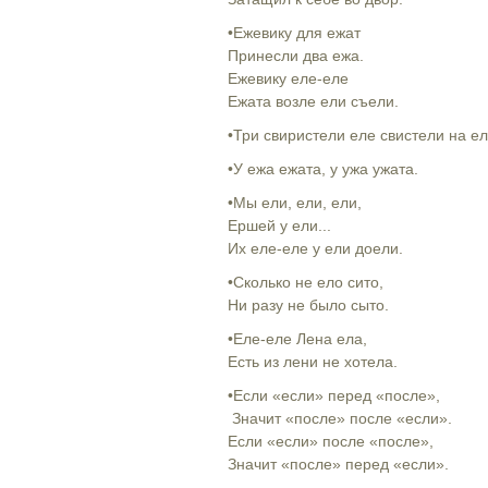
•Ежевику для ежат
Принесли два ежа.
Ежевику еле-еле
Ежата возле ели съели.
•Три свиристели еле свистели на ел
•У ежа ежата, у ужа ужата.
•Мы ели, ели, ели,
Ершей у ели...
Их еле-еле у ели доели.
•Сколько не ело сито,
Ни разу не было сыто.
•Еле-еле Лена ела,
Есть из лени не хотела.
•Если «если» перед «после»,
Значит «после» после «если».
Если «если» после «после»,
Значит «после» перед «если».