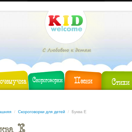
Песни
очемучка
Скороговорки
Стихи
ашняя
/
Скороговорки для детей
/
Буква Е
ква Е