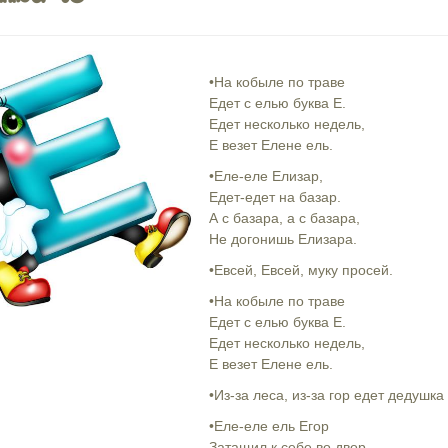
•На кобыле по траве
Едет с елью буква Е.
Едет несколько недель,
Е везет Елене ель.
•Еле-еле Елизар,
Едет-едет на базар.
А с базара, а с базара,
Не догонишь Елизара.
•Евсей, Евсей, муку просей.
•На кобыле по траве
Едет с елью буква Е.
Едет несколько недель,
Е везет Елене ель.
•Из-за леса, из-за гор едет дедушка
•Еле-еле ель Егор
Затащил к себе во двор.