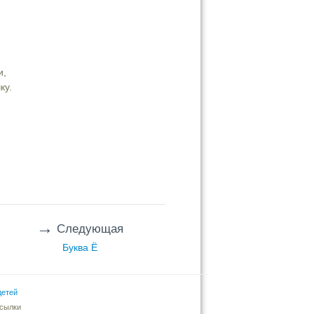
и,
ку.
→
Следующая
Буква Ё
детей
ссылки