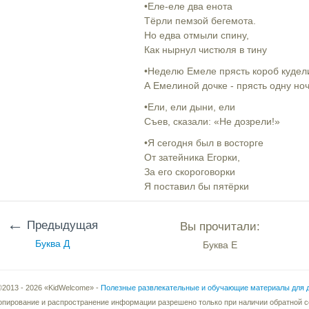
•Еле-еле два енота
Тёрли пемзой бегемота.
Но едва отмыли спину,
Как нырнул чистюля в тину
•Неделю Емеле прясть короб кудел
А Емелиной дочке - прясть одну ноч
•Ели, ели дыни, ели
Съев, сказали: «Не дозрели!»
•Я сегодня был в восторге
От затейника Егорки,
За его скороговорки
Я поставил бы пятёрки
←
Предыдущая
Вы прочитали:
Буква Д
Буква Е
©2013 - 2026 «KidWelcome» -
Полезные развлекательные и обучающие материалы для 
опирование и распространение информации разрешено только при наличии обратной 