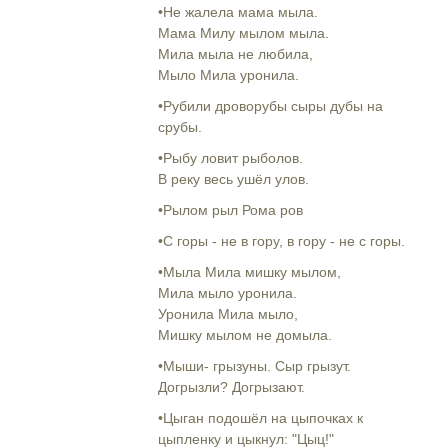
•Не жалела мама мыла.
Мама Милу мылом мыла.
Мила мыла не любила,
Мыло Мила уронила.
•Рубили дроворубы сыры дубы на
срубы.
•Рыбу ловит рыболов.
В реку весь ушёл улов.
•Рылом рыл Рома ров
•С горы - не в гору, в гору - не с горы.
•Мыла Мила мишку мылом,
Мила мыло уронила.
Уронила Мила мыло,
Мишку мылом не домыла.
•Мыши- грызуны. Сыр грызут.
Догрызли? Догрызают.
•Цыган подошёл на цыпочках к
цыпленку и цыкнул: "Цыц!"