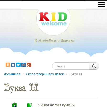
Домашняя
/
Скороговорки для детей
/
Буква Ы
Буква Ы
•- А вот шагает буква Ы,