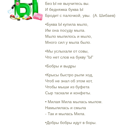
Без Ы не выучитесь вы.
И бедняжка буква Ы
Бродит с палочкой, увы. (А. Шибаев)
•Буква Ы купила мыло,
Им она посуду мыла.
Мыло мылилось и мыло,
Много сил у мыла было.
•Мы услыхали от совы,
Что нет слов на букву "Ы"
•Бобры и выдры
•Крысы быстро рыли ход,
Чтоб не знал об этом кот,
Чтобы мыши из буфета
Сыр таскали и конфеты.
• Милая Мила мылась мылом.
Намылилась и смыла
- Так и мылась Мила.
•Добры бобры идут в боры.