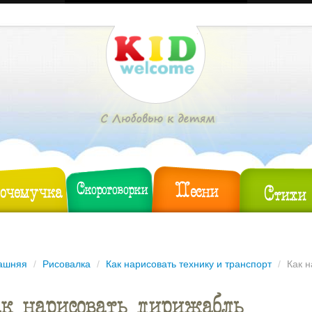
Песни
очемучка
Скороговорки
Стихи
ашняя
/
Рисовалка
/
Как нарисовать технику и транспорт
/
Как 
к нарисовать дирижабль