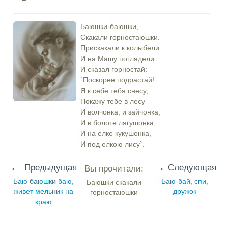
Баюшки-баюшки,
Скакали горностаюшки.
Прискакали к колыбели
И на Машу поглядели.
И сказал горностай:
`Поскорее подрастай!
Я к себе тебя снесу,
Покажу тебе в лесу
И волчонка, и зайчонка,
И в болоте лягушонка,
И на елке кукушонка,
И под елкою лису`.
←
→
Предыдущая
Следующая
Вы прочитали:
Баю баюшки баю,
Баю-бай, спи,
Баюшки скакали
живет мельник на
дружок
горностаюшки
краю