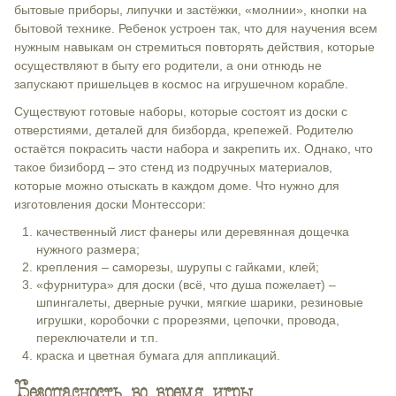
бытовые приборы, липучки и застёжки, «молнии», кнопки на
бытовой технике. Ребенок устроен так, что для научения всем
нужным навыкам он стремиться повторять действия, которые
осуществляют в быту его родители, а они отнюдь не
запускают пришельцев в космос на игрушечном корабле.
Существуют готовые наборы, которые состоят из доски с
отверстиями, деталей для бизборда, крепежей. Родителю
остаётся покрасить части набора и закрепить их. Однако, что
такое бизиборд – это стенд из подручных материалов,
которые можно отыскать в каждом доме. Что нужно для
изготовления доски Монтессори:
качественный лист фанеры или деревянная дощечка
нужного размера;
крепления – саморезы, шурупы с гайками, клей;
«фурнитура» для доски (всё, что душа пожелает) –
шпингалеты, дверные ручки, мягкие шарики, резиновые
игрушки, коробочки с прорезями, цепочки, провода,
переключатели и т.п.
краска и цветная бумага для аппликаций.
Безопасность во время игры