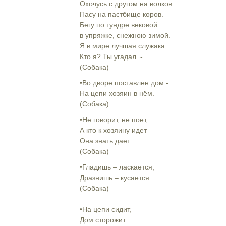
Охочусь с другом на волков.
Пасу на пастбище коров.
Бегу по тундре вековой
в упряжке, снежною зимой.
Я в мире лучшая служака.
Кто я? Ты угадал -
(Собака)
•Во дворе поставлен дом -
На цепи хозяин в нём.
(Собака)
•Не говорит, не поет,
А кто к хозяину идет –
Она знать дает.
(Собака)
•Гладишь – ласкается,
Дразнишь – кусается.
(Собака)
•На цепи сидит,
Дом сторожит.