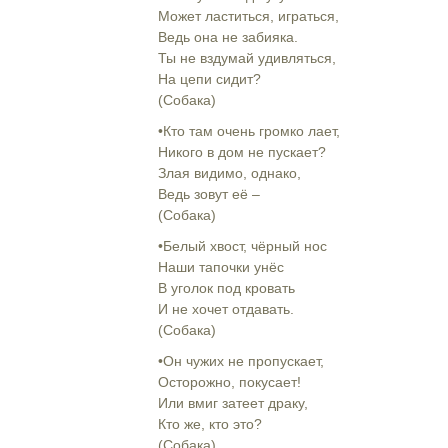
Может ластиться, играться,
Ведь она не забияка.
Ты не вздумай удивляться,
На цепи сидит?
(Собака)
•Кто там очень громко лает,
Никого в дом не пускает?
Злая видимо, однако,
Ведь зовут её –
(Собака)
•Белый хвост, чёрный нос
Наши тапочки унёс
В уголок под кровать
И не хочет отдавать.
(Собака)
•Он чужих не пропускает,
Осторожно, покусает!
Или вмиг затеет драку,
Кто же, кто это?
(Собака)