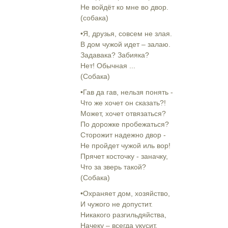
Не войдёт ко мне во двор.
(собака)
•Я, друзья, совсем не злая.
В дом чужой идет – залаю.
Задавака? Забияка?
Нет! Обычная ...
(Собака)
•Гав да гав, нельзя понять -
Что же хочет он сказать?!
Может, хочет отвязаться?
По дорожке пробежаться?
Сторожит надежно двор -
Не пройдет чужой иль вор!
Прячет косточку - заначку,
Что за зверь такой?
(Собака)
•Охраняет дом, хозяйство,
И чужого не допустит.
Никакого разгильдяйства,
Начеку – всегда укусит.