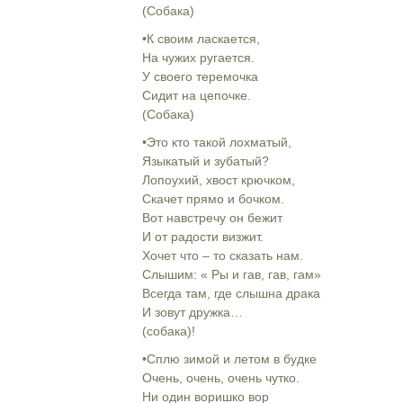
(Собака)
•К своим ласкается,
На чужих ругается.
У своего теремочка
Сидит на цепочке.
(Собака)
•Это кто такой лохматый,
Языкатый и зубатый?
Лопоухий, хвост крючком,
Скачет прямо и бочком.
Вот навстречу он бежит
И от радости визжит.
Хочет что – то сказать нам.
Слышим: « Ры и гав, гав, гам»
Всегда там, где слышна драка
И зовут дружка…
(собака)!
•Сплю зимой и летом в будке
Очень, очень, очень чутко.
Ни один воришко вор