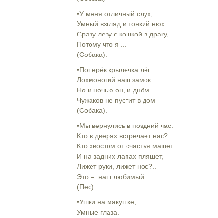
•У меня отличный слух,
Умный взгляд и тонкий нюх.
Сразу лезу с кошкой в драку,
Потому что я ...
(Собака).
•Поперёк крылечка лёг
Лохмоногий наш замок.
Но и ночью он, и днём
Чужаков не пустит в дом
(Собака).
•Мы вернулись в поздний час.
Кто в дверях встречает нас?
Кто хвостом от счастья машет
И на задних лапах пляшет,
Лижет руки, лижет нос?..
Это – наш любимый ...
(Пес)
•Ушки на макушке,
Умные глаза.