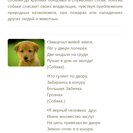
собачек до крупных бойцовых и служебных собак. Многие
собаки спасают своих владельцев, чувствуя приближения
природных катаклизмов, при пожарах или нападениях
других людей и животных.
•Заворчал живой замок,
Лёг у двери поперёк.
Две медали на груди.
Лучше в дом не заходи!
(Собака).
•Кто гуляет по двору,
Забираясь в конуру.
Большая Забияка
Грозная
(Собака.)
•Я верный человека друг.
Имею множество заслуг.
На цепь привязан во дворе.
Зимою сплю я в конуре.