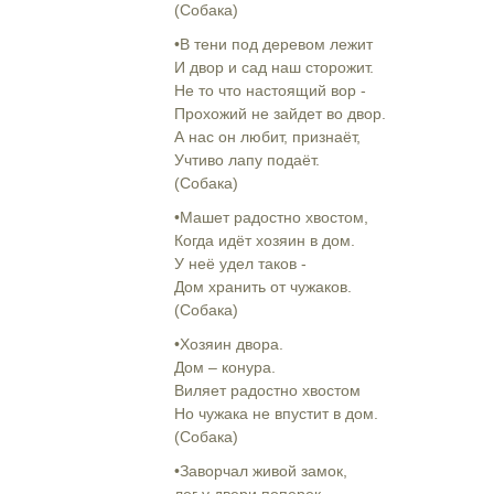
(Собака)
•В тени под деревом лежит
И двор и сад наш сторожит.
Не то что настоящий вор -
Прохожий не зайдет во двор.
А нас он любит, признаёт,
Учтиво лапу подаёт.
(Собака)
•Машет радостно хвостом,
Когда идёт хозяин в дом.
У неё удел таков -
Дом хранить от чужаков.
(Собака)
•Хозяин двора.
Дом – конура.
Виляет радостно хвостом
Но чужака не впустит в дом.
(Собака)
•Заворчал живой замок,