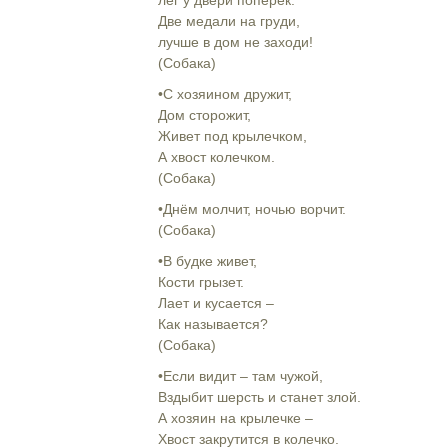
лег у двери поперек.
Две медали на груди,
лучше в дом не заходи!
(Собака)
•С хозяином дружит,
Дом сторожит,
Живет под крылечком,
А хвост колечком.
(Собака)
•Днём молчит, ночью ворчит.
(Собака)
•В будке живет,
Кости грызет.
Лает и кусается –
Как называется?
(Собака)
•Если видит – там чужой,
Вздыбит шерсть и станет злой.
А хозяин на крылечке –
Хвост закрутится в колечко.