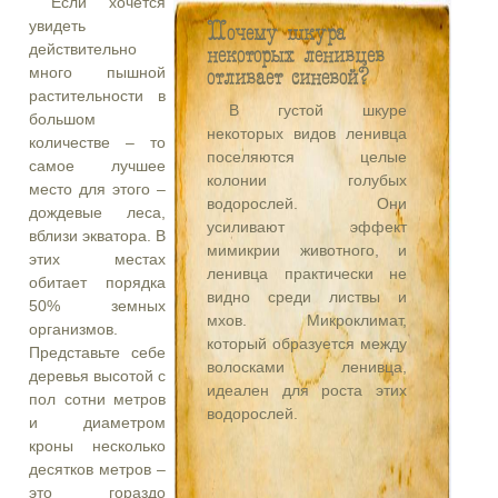
Если хочется
увидеть
Почему шкура
некоторых ленивцев
действительно
отливает синевой?
много пышной
растительности в
В густой шкуре
большом
некоторых видов ленивца
количестве – то
поселяются целые
самое лучшее
колонии голубых
место для этого –
водорослей. Они
дождевые леса,
усиливают эффект
вблизи экватора. В
мимикрии животного, и
этих местах
ленивца практически не
обитает порядка
видно среди листвы и
50% земных
мхов. Микроклимат,
организмов.
который образуется между
Представьте себе
волосками ленивца,
деревья высотой с
идеален для роста этих
пол сотни метров
водорослей.
и диаметром
кроны несколько
десятков метров –
это гораздо