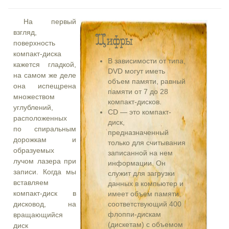
На первый
взгляд,
Цифры
поверхность
компакт-диска
В зависимости от типа,
кажется гладкой,
DVD могут иметь
на самом же деле
объем памяти, равный
она испещрена
памяти от 7 до 28
множеством
компакт-дисков.
углублений,
СD — это компакт-
расположенных
диск,
по спиральным
предназначенный
дорожкам и
только для считывания
образуемых
записанной на нем
лучом лазера при
информации. Он
записи. Когда мы
служит для загрузки
вставляем
данных в компьютер и
компакт-диск в
имеет объем памяти,
дисковод, на
соответствующий 400
флоппи-дискам
вращающийся
(дискетам) с объемом
диск