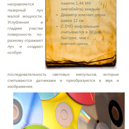
памяти 1,44 Мб
направляется
(мегабайта) каждый.
лазерный луч
Диаметр компакт-диска
малой мощности.
равен 12 см.
Углубления и
С DVD информация
гладкие участки
считывается в 30 раз
поверхности по-
быстрее, чем с
разному отражают
компакт-диска.
луч и создают
особую
последовательность световых импульсов, которые
считываются датчиками и преобразуются в звук и
изображение.