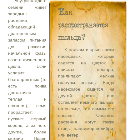
Внутри каждого
семени живет
Как
зародыш
растения,
распространяется
обладающий
драгоценным
пыльца?
запасом питания
для развития
К ножкам и крылышкам
начальной фазы
насекомых, которые
своего жизненного
садятся на цветок в
цикла. Если
поисках нектара,
условия
прилипают мелкие
благоприятные (то
гранулы пыльцы. Когда
есть почва
насекомое садится на
достаточно
другой цветок, оно
теплая и
оставляет немного пыльцы
влажная), семя
на рыльце, тем самым его
прорастает:
опыляя. Опылять
пускает первый
растения могут также
корень, а из него
птицы, например колибри,
другие, более
или ветер.
мелкие. Позже