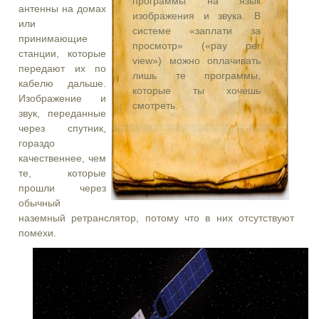
программы на язык
антенны на домах
изображения и звука. В
или
системе «заплати за
принимающие
просмотр» («pay per
станции, которые
view») можно оплачивать
передают их по
лишь те программы,
кабелю дальше.
которые ты хочешь
Изображение и
смотреть.
звук, переданные
через спутник,
гораздо
качественнее, чем
те, которые
прошли через
обычный
наземный ретранслятор, потому что в них отсутствуют
помехи.