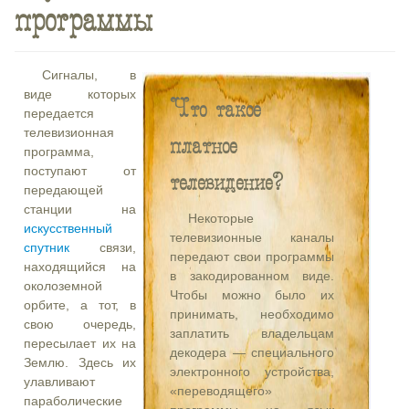
программы
Сигналы, в
виде которых
Что такое
передается
телевизионная
платное
программа,
поступают от
телевидение?
передающей
станции на
Некоторые
искусственный
телевизионные каналы
спутник
связи,
передают свои программы
находящийся на
в закодированном виде.
околоземной
Чтобы можно было их
орбите, а тот, в
принимать, необходимо
свою очередь,
заплатить владельцам
пересылает их на
декодера — специального
Землю. Здесь их
электронного устройства,
улавливают
«переводящего»
параболические