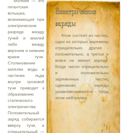
Молния — это
гигантская
Электрические
вспышка,
возникающая при
заряды
электрическом
разряде между
Атом состоит из частиц,
тучей и землей
одни из которых заряжены
либо между
отрицательно, другие -
верхним и нижним
положительно, а третьи и
краем тучи.
вовсе не имеют заряда.
Столкновение
Когда число отрицательно
капелек воды и
и положительно
частичек льда
заряженных частиц
внутри грозовой
одинаково, заряды
тучи приводит к
уравновешиваются - тогда
образованию
атом нейтрален.
статического
электричества.
Положительный
заряд собирается
вверху тучи, а
отрицательный —