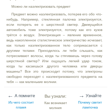
Можно ли наэлектризовать предмет
Предмет можно наэлектризовать, потерев его обо что-
нибудь. Например, стеклянная палочка электризуется,
если потереть ее о шерстяной свитер. Движущийся
автомобиль тоже электризуется, потому как его кузов
трётся о воздух. Электризация – явление временное,
ведь накопленное статистическое электричество исчезает,
как только наэлектризованное тело соприкасается с
другими телами. Приходилось ли тебе слышать, как
потрескивают волосы, когда ты стягиваешь через голову
шерстяной свитер? Или ощущать легкий удар током,
когда ты касаешься другого человека или дверцы
машины? Все это происходит потому, что электроны
свободно переходят с наэлектризованного предмета на
тебя — как маленькие молнии.
←
→
А помните
Узнайте
Вы узнали:
Из чего состоит
Почему светит
Как возникает
пламя
лампочка
молния