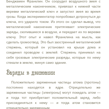
Бенджамен Франклин. Он соорудил воздушного змея с
металлическим наконечником, привязал к нижней части
веревки металлический ключ и запустил змея во время
грозы. Когда экспериментатор попробовал дотронуться до
ключа, его ударило током. Из этого он сделал вывод, что
металлический наконечник притягивает электрические
заряды, скопившиеся в воздухе, и передает их по веревке
ключу. Этот опыт и навел Франклина на мысль, как
сделать громоотвод. Это был заостренный металлический
стержень, который он установил на крыше дома и
соединил проводом с землей. Стержень принимал на
себя грозовые электрические разряды, которые по нему
стекали в землю, минуя само здание.
Заряды в движении
Положительно заряженные частицы атома (протоны)
постоянно находятся в ядре. Отрицательно же
заряженные частицы (электроны) могут покидать атом —
и тогда тот приобретает положительный заряд, либо
присоединяться к нему — и тогда атом становится
отрицательно заряженным.