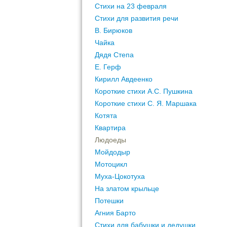
Стихи на 23 февраля
Стихи для развития речи
В. Бирюков
Чайка
Дядя Степа
Е. Герф
Кирилл Авдеенко
Короткие стихи А.С. Пушкина
Короткие стихи С. Я. Маршака
Котята
Квартира
Людоеды
Мойдодыр
Мотоцикл
Муха-Цокотуха
На златом крыльце
Потешки
Агния Барто
Стихи для бабушки и дедушки