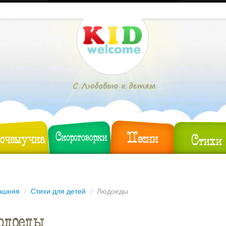
Песни
очемучка
Скороговорки
Стихи
ашняя
/
Стихи для детей
/
Людоеды
доеды