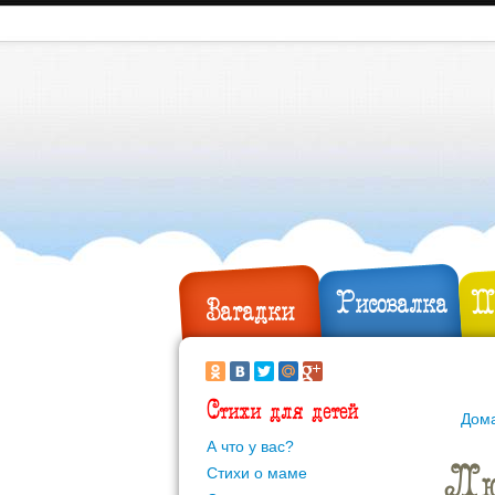
Рисовалка
П
Загадки
Стихи для детей
Дом
А что у вас?
Лю
Стихи о маме