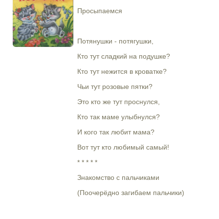
Просыпаемся
Потянушки - потягушки,
Кто тут сладкий на подушке?
Кто тут нежится в кроватке?
Чьи тут розовые пятки?
Это кто же тут проснулся,
Кто так маме улыбнулся?
И кого так любит мама?
Вот тут кто любимый самый!
* * * * *
Знакомство с пальчиками
(Поочерёдно загибаем пальчики)