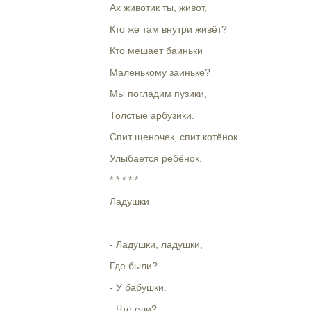
Ах животик ты, живот,
Кто же там внутри живёт?
Кто мешает баиньки
Маленькому заиньке?
Мы погладим пузики,
Толстые арбузики.
Спит щеночек, спит котёнок.
Улыбается ребёнок.
* * * * *
Ладушки
- Ладушки, ладушки,
Где были?
- У бабушки.
- Что ели?