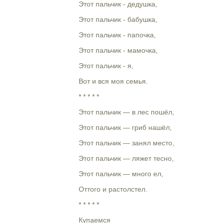
Этот пальчик - дедушка,
Этот пальчик - бабушка,
Этот пальчик - папочка,
Этот пальчик - мамочка,
Этот пальчик - я,
Вот и вся моя семья.
* * * * *
Этот пальчик — в лес пошёл,
Этот пальчик — гриб нашёл,
Этот пальчик — занял место,
Этот пальчик — ляжет тесно,
Этот пальчик — много ел,
Оттого и растолстел.
* * * * *
Купаемся