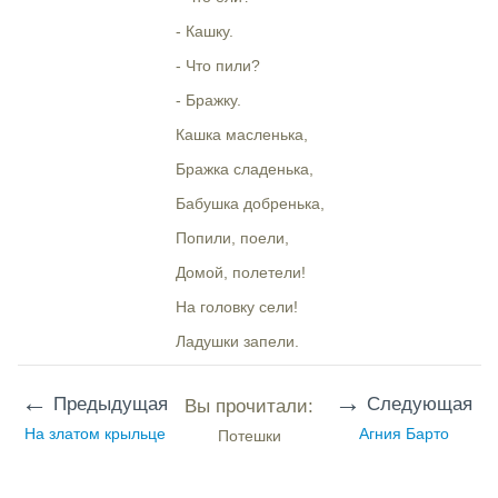
- Кашку.
- Что пили?
- Бражку.
Кашка масленька,
Бражка сладенька,
Бабушка добренька,
Попили, поели,
Домой, полетели!
На головку сели!
Ладушки запели.
←
→
Предыдущая
Следующая
Вы прочитали:
На златом крыльце
Агния Барто
Потешки