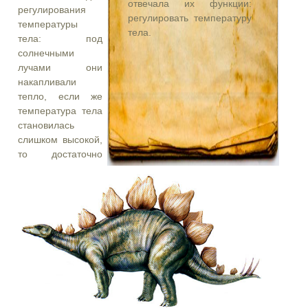
отвечала их функции:
регулирования
регулировать температуру
температуры
тела.
тела: под
солнечными
лучами они
накапливали
тепло, если же
температура тела
становилась
слишком высокой,
то достаточно