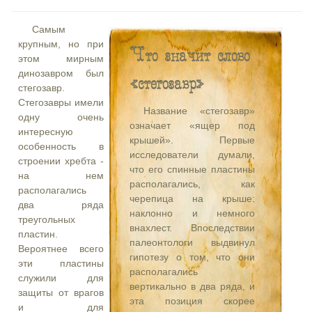
Самым
крупным, но при
Что значит слово
этом мирным
динозавром был
«стегозавр»
стегозавр.
Стегозавры имели
Название «стегозавр»
одну очень
означает «ящер под
интересную
крышей». Первые
особенность в
исследователи думали,
строении хребта -
что его спинные пластины
на нем
располагались, как
располагались
черепица на крыше:
два ряда
наклонно и немного
треугольных
внахлест. Впоследствии
пластин.
палеонтологи выдвинул
Вероятнее всего
гипотезу о том, что они
эти пластины
располагались
служили для
вертикально в два ряда, и
защиты от врагов
эта позиция скорее
и для