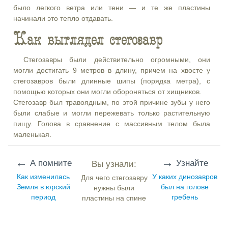
было легкого ветра или тени — и те же пластины
начинали это тепло отдавать.
Как выглядел стегозавр
Стегозавры были действительно огромными, они
могли достигать 9 метров в длину, причем на хвосте у
стегозавров были длинные шипы (порядка метра), с
помощью которых они могли обороняться от хищников.
Стегозавр был травоядным, по этой причине зубы у него
были слабые и могли пережевать только растительную
пищу. Голова в сравнение с массивным телом была
маленькая.
←
→
А помните
Узнайте
Вы узнали:
Как изменилась
У каких динозавров
Для чего стегозавру
Земля в юрский
был на голове
нужны были
период
гребень
пластины на спине