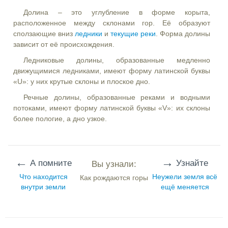
Долина – это углубление в форме корыта,
расположенное между склонами гор. Её образуют
сползающие вниз
ледники
и
текущие реки
. Форма долины
зависит от её происхождения.
Ледниковые долины, образованные медленно
движущимися ледниками, имеют форму латинской буквы
«U»: у них крутые склоны и плоское дно.
Речные долины, образованные реками и водными
потоками, имеют форму латинской буквы «V»: их склоны
более пологие, а дно узкое.
←
→
А помните
Узнайте
Вы узнали:
Что находится
Неужели земля всё
Как рождаются горы
внутри земли
ещё меняется