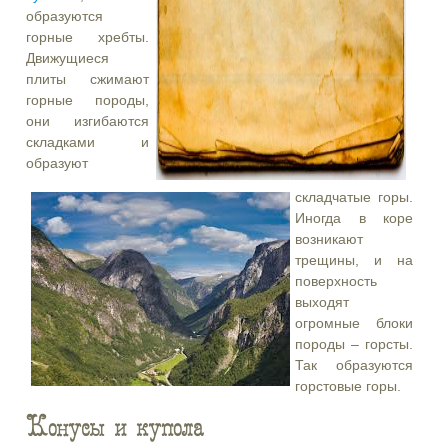
образуются
горные хребты.
Движущиеся
плиты сжимают
горные породы,
они изгибаются
складками и
образуют
складчатые горы.
Иногда в коре
возникают
трещины, и на
поверхность
выходят
огромные блоки
породы – горсты.
Так образуются
горстовые горы.
Конусы и купола