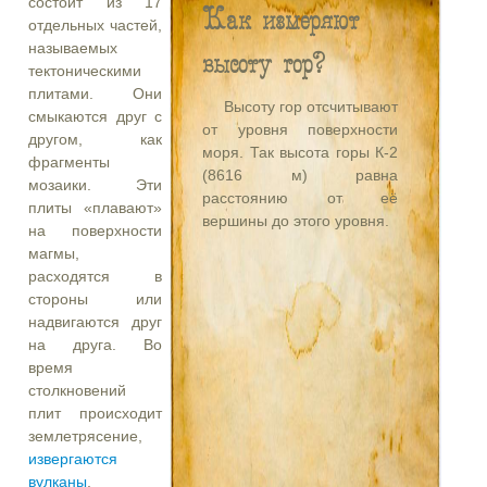
состоит из 17
Как измеряют
отдельных частей,
называемых
высоту гор?
тектоническими
плитами. Они
Высоту гор отсчитывают
смыкаются друг с
от уровня поверхности
другом, как
моря. Так высота горы К-2
фрагменты
(8616 м) равна
мозаики. Эти
расстоянию от её
плиты «плавают»
вершины до этого уровня.
на поверхности
магмы,
расходятся в
стороны или
надвигаются друг
на друга. Во
время
столкновений
плит происходит
землетрясение,
извергаются
вулканы
,