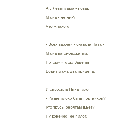
А у Лёвы мама - повар.
Мама - лётчик?
Что ж такого!
- Всех важней,- сказала Ната,-
Мама вагоновожатый,
Потому что до Зацепы
Водит мама два прицепа.
И спросила Нина тихо:
- Разве плохо быть портнихой?
Кто трусы ребятам шьёт?
Ну конечно, не пилот.