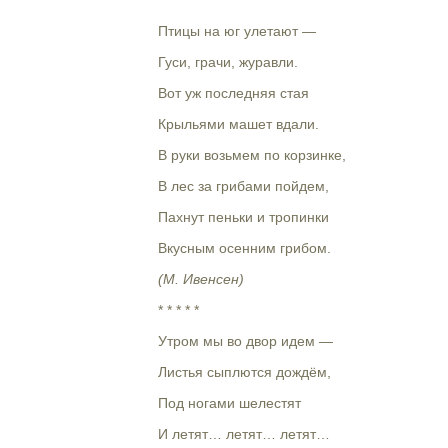
Птицы на юг улетают —
Гуси, грачи, журавли.
Вот уж последняя стая
Крыльями машет вдали.
В руки возьмем по корзинке,
В лес за грибами пойдем,
Пахнут пеньки и тропинки
Вкусным осенним грибом.
(М. Ивенсен)
* * * * *
Утром мы во двор идем —
Листья сыплются дождём,
Под ногами шелестят
И летят… летят… летят…