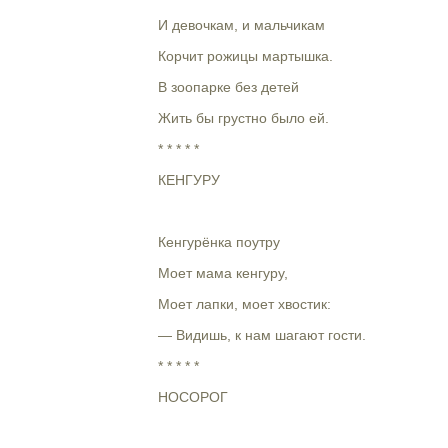
И девочкам, и мальчикам
Корчит рожицы мартышка.
В зоопарке без детей
Жить бы грустно было ей.
* * * * *
КЕНГУРУ
Кенгурёнка поутру
Моет мама кенгуру,
Моет лапки, моет хвостик:
— Видишь, к нам шагают гости.
* * * * *
НОСОРОГ